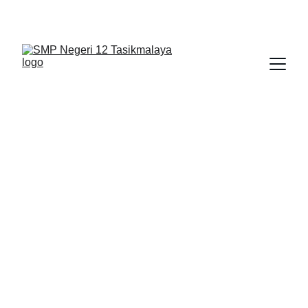
BERLIAN : Brilliant Students, Bright Future
SMART LIBRARY
APLIKASI
PENDIDIKAN
PANCASILA